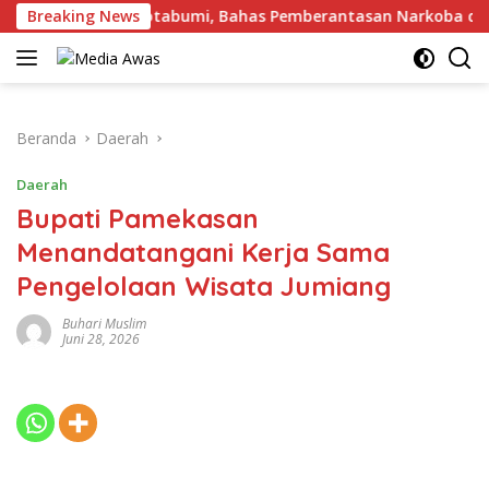
Langsung
ngan Kalapas Kotabumi, Bahas Pemberantasan Narkoba dan Pun
Breaking News
ke
konten
Beranda
Daerah
Daerah
Bupati Pamekasan
Menandatangani Kerja Sama
Pengelolaan Wisata Jumiang
Buhari Muslim
Juni 28, 2026