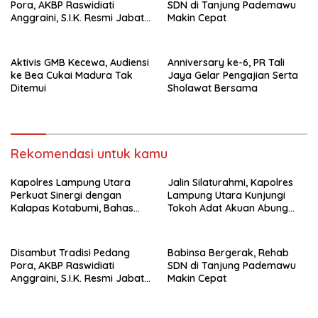
Pora, AKBP Raswidiati
SDN di Tanjung Pademawu
Anggraini, S.I.K. Resmi Jabat
Makin Cepat
Kapolres Lampung Utara
Aktivis GMB Kecewa, Audiensi
Anniversary ke-6, PR Tali
ke Bea Cukai Madura Tak
Jaya Gelar Pengajian Serta
Ditemui
Sholawat Bersama
Rekomendasi untuk kamu
Kapolres Lampung Utara
Jalin Silaturahmi, Kapolres
Perkuat Sinergi dengan
Lampung Utara Kunjungi
Kalapas Kotabumi, Bahas
Tokoh Adat Akuan Abung
Pemberantasan Narkoba
Perkuat Sinergi Jaga
dan Pungli
Kamtibma
Disambut Tradisi Pedang
Babinsa Bergerak, Rehab
Pora, AKBP Raswidiati
SDN di Tanjung Pademawu
Anggraini, S.I.K. Resmi Jabat
Makin Cepat
Kapolres Lampung Utara