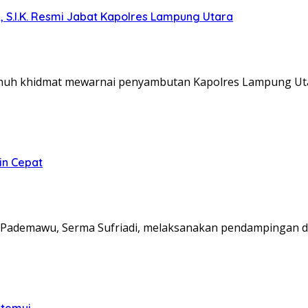
, S.I.K. Resmi Jabat Kapolres Lampung Utara
nuh khidmat mewarnai penyambutan Kapolres Lampung Ut
in Cepat
Pademawu, Serma Sufriadi, melaksanakan pendampingan d
itemui