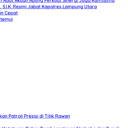
koh Adat Akuan Abung Perkuat Sinergi Jaga Kamtibma
, S.I.K. Resmi Jabat Kapolres Lampung Utara
in Cepat
itemui
n Patroli Presisi di Titik Rawan