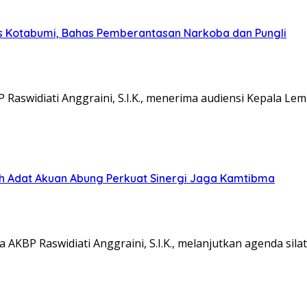
s Kotabumi, Bahas Pemberantasan Narkoba dan Pungli
aswidiati Anggraini, S.I.K., menerima audiensi Kepala L
koh Adat Akuan Abung Perkuat Sinergi Jaga Kamtibma
KBP Raswidiati Anggraini, S.I.K., melanjutkan agenda sil