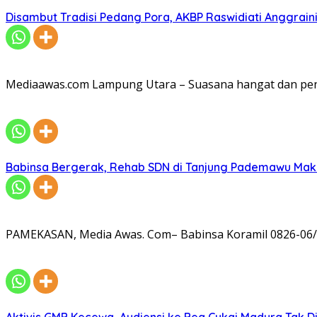
Disambut Tradisi Pedang Pora, AKBP Raswidiati Anggraini
Mediaawas.com Lampung Utara – Suasana hangat dan pe
Babinsa Bergerak, Rehab SDN di Tanjung Pademawu Mak
PAMEKASAN, Media Awas. Com– Babinsa Koramil 0826-06/
Aktivis GMB Kecewa, Audiensi ke Bea Cukai Madura Tak D