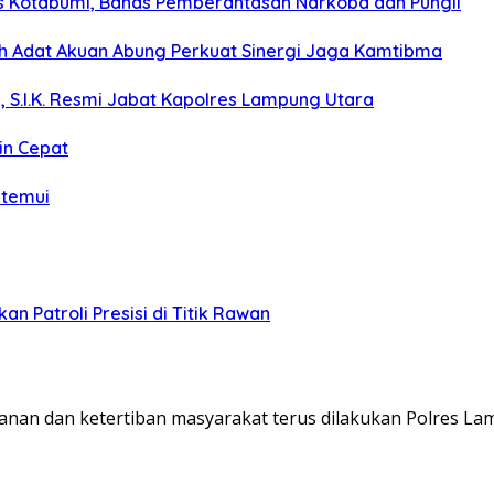
s Kotabumi, Bahas Pemberantasan Narkoba dan Pungli
koh Adat Akuan Abung Perkuat Sinergi Jaga Kamtibma
, S.I.K. Resmi Jabat Kapolres Lampung Utara
in Cepat
itemui
n Patroli Presisi di Titik Rawan
n dan ketertiban masyarakat terus dilakukan Polres La