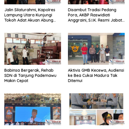
Jalin Silaturahmi, Kapolres
Disambut Tradisi Pedang
Lampung Utara Kunjungi
Pora, AKBP Raswidiati
Tokoh Adat Akuan Abung
Anggraini, S.I.K. Resmi Jabat
Perkuat Sinergi Jaga
Kapolres Lampung Utara
Kamtibma
Babinsa Bergerak, Rehab
Aktivis GMB Kecewa, Audiensi
SDN di Tanjung Pademawu
ke Bea Cukai Madura Tak
Makin Cepat
Ditemui