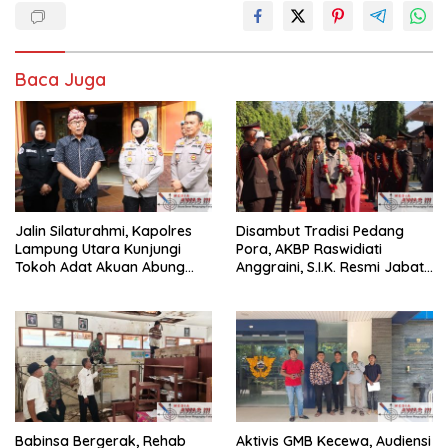
Baca Juga
Jalin Silaturahmi, Kapolres
Disambut Tradisi Pedang
Lampung Utara Kunjungi
Pora, AKBP Raswidiati
Tokoh Adat Akuan Abung
Anggraini, S.I.K. Resmi Jabat
Perkuat Sinergi Jaga
Kapolres Lampung Utara
Kamtibma
Babinsa Bergerak, Rehab
Aktivis GMB Kecewa, Audiensi