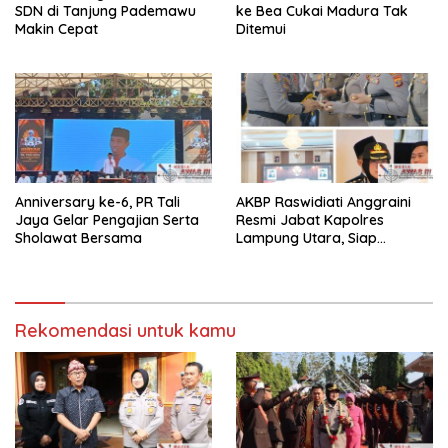
SDN di Tanjung Pademawu
ke Bea Cukai Madura Tak
Makin Cepat
Ditemui
Anniversary ke-6, PR Tali
AKBP Raswidiati Anggraini
Jaya Gelar Pengajian Serta
Resmi Jabat Kapolres
Sholawat Bersama
Lampung Utara, Siap
Lanjutkan Pelayanan Presisi
kepada Masyarakat
Rekomendasi untuk kamu