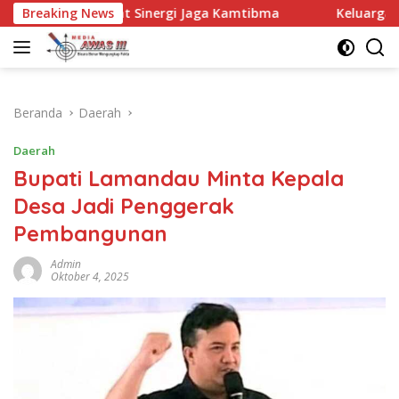
Langsung
at Sinergi Jaga Kamtibma
Breaking News
Keluarga Besar MTsN 2 Kani
ke
konten
Beranda
Daerah
Daerah
Bupati Lamandau Minta Kepala
Desa Jadi Penggerak
Pembangunan
Admin
Oktober 4, 2025