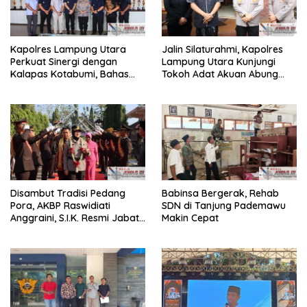
Kapolres Lampung Utara
Jalin Silaturahmi, Kapolres
Perkuat Sinergi dengan
Lampung Utara Kunjungi
Kalapas Kotabumi, Bahas
Tokoh Adat Akuan Abung
Pemberantasan Narkoba
Perkuat Sinergi Jaga
dan Pungli
Kamtibma
Disambut Tradisi Pedang
Babinsa Bergerak, Rehab
Pora, AKBP Raswidiati
SDN di Tanjung Pademawu
Anggraini, S.I.K. Resmi Jabat
Makin Cepat
Kapolres Lampung Utara