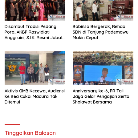
Disambut Tradisi Pedang
Babinsa Bergerak, Rehab
Pora, AKBP Raswidiati
SDN di Tanjung Pademawu
Anggraini, S.I.K. Resmi Jabat
Makin Cepat
Kapolres Lampung Utara
Aktivis GMB Kecewa, Audiensi
Anniversary ke-6, PR Tali
ke Bea Cukai Madura Tak
Jaya Gelar Pengajian Serta
Ditemui
Sholawat Bersama
Tinggalkan Balasan