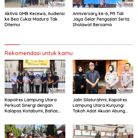
Aktivis GMB Kecewa, Audiensi
Anniversary ke-6, PR Tali
ke Bea Cukai Madura Tak
Jaya Gelar Pengajian Serta
Ditemui
Sholawat Bersama
Rekomendasi untuk kamu
Kapolres Lampung Utara
Jalin Silaturahmi, Kapolres
Perkuat Sinergi dengan
Lampung Utara Kunjungi
Kalapas Kotabumi, Bahas
Tokoh Adat Akuan Abung
Pemberantasan Narkoba
Perkuat Sinergi Jaga
dan Pungli
Kamtibma