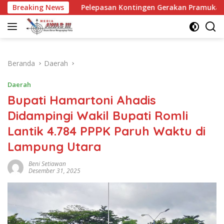
Langsung
Pelepasan Kontingen Gerakan Pramuka Kota Kediri yang aka
Breaking News
ke
konten
Beranda
Daerah
Daerah
Bupati Hamartoni Ahadis
Didampingi Wakil Bupati Romli
Lantik 4.784 PPPK Paruh Waktu di
Lampung Utara
Beni Setiawan
Desember 31, 2025