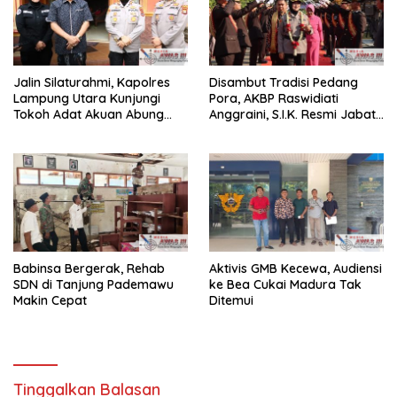
Jalin Silaturahmi, Kapolres
Disambut Tradisi Pedang
Lampung Utara Kunjungi
Pora, AKBP Raswidiati
Tokoh Adat Akuan Abung
Anggraini, S.I.K. Resmi Jabat
Perkuat Sinergi Jaga
Kapolres Lampung Utara
Kamtibma
Babinsa Bergerak, Rehab
Aktivis GMB Kecewa, Audiensi
SDN di Tanjung Pademawu
ke Bea Cukai Madura Tak
Makin Cepat
Ditemui
Tinggalkan Balasan