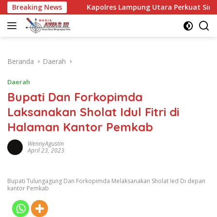
Langsung
Breaking News
Kapolres Lampung Utara Perkuat Sinergi dengan Kalapas 
ke
konten
Beranda
Daerah
Daerah
Bupati Dan Forkopimda
Laksanakan Sholat Idul Fitri di
Halaman Kantor Pemkab
WennyAgustin
April 23, 2023
Bupati Tulungagung Dan Forkopimda Melaksanakan Sholat Ied Di depan
kantor Pemkab