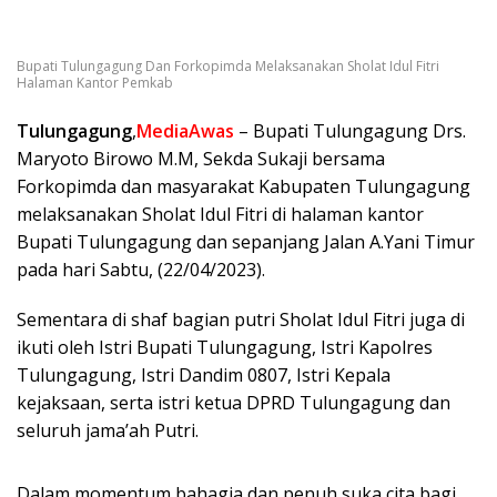
Bupati Tulungagung Dan Forkopimda Melaksanakan Sholat Idul Fitri
Halaman Kantor Pemkab
Tulungagung
,
MediaAwas
– Bupati Tulungagung Drs.
Maryoto Birowo M.M, Sekda Sukaji bersama
Forkopimda dan masyarakat Kabupaten Tulungagung
melaksanakan Sholat Idul Fitri di halaman kantor
Bupati Tulungagung dan sepanjang Jalan A.Yani Timur
pada hari Sabtu, (22/04/2023).
Sementara di shaf bagian putri Sholat Idul Fitri juga di
ikuti oleh Istri Bupati Tulungagung, Istri Kapolres
Tulungagung, Istri Dandim 0807, Istri Kepala
kejaksaan, serta istri ketua DPRD Tulungagung dan
seluruh jama’ah Putri.
Dalam momentum bahagia dan penuh suka cita bagi