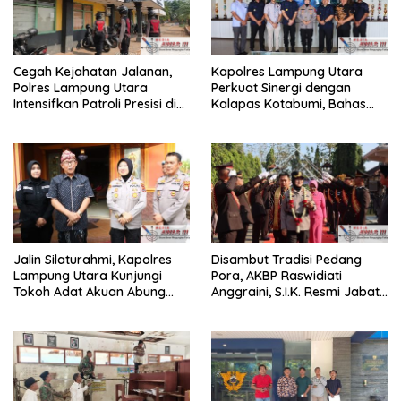
Cegah Kejahatan Jalanan,
Kapolres Lampung Utara
Polres Lampung Utara
Perkuat Sinergi dengan
Intensifkan Patroli Presisi di
Kalapas Kotabumi, Bahas
Titik Rawan
Pemberantasan Narkoba
dan Pungli
Jalin Silaturahmi, Kapolres
Disambut Tradisi Pedang
Lampung Utara Kunjungi
Pora, AKBP Raswidiati
Tokoh Adat Akuan Abung
Anggraini, S.I.K. Resmi Jabat
Perkuat Sinergi Jaga
Kapolres Lampung Utara
Kamtibma