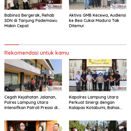
Babinsa Bergerak, Rehab
Aktivis GMB Kecewa, Audiensi
SDN di Tanjung Pademawu
ke Bea Cukai Madura Tak
Makin Cepat
Ditemui
Rekomendasi untuk kamu
Cegah Kejahatan Jalanan,
Kapolres Lampung Utara
Polres Lampung Utara
Perkuat Sinergi dengan
Intensifkan Patroli Presisi di
Kalapas Kotabumi, Bahas
Titik Rawan
Pemberantasan Narkoba
dan Pungli