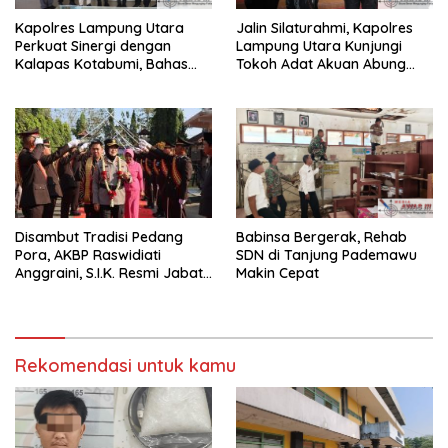
Kapolres Lampung Utara
Jalin Silaturahmi, Kapolres
Perkuat Sinergi dengan
Lampung Utara Kunjungi
Kalapas Kotabumi, Bahas
Tokoh Adat Akuan Abung
Pemberantasan Narkoba
Perkuat Sinergi Jaga
dan Pungli
Kamtibma
Disambut Tradisi Pedang
Babinsa Bergerak, Rehab
Pora, AKBP Raswidiati
SDN di Tanjung Pademawu
Anggraini, S.I.K. Resmi Jabat
Makin Cepat
Kapolres Lampung Utara
Rekomendasi untuk kamu