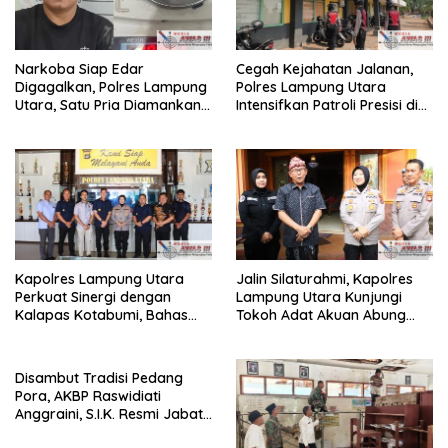
Narkoba Siap Edar
Cegah Kejahatan Jalanan,
Digagalkan, Polres Lampung
Polres Lampung Utara
Utara, Satu Pria Diamankan
Intensifkan Patroli Presisi di
Bawa Sabu
Titik Rawan
Kapolres Lampung Utara
Jalin Silaturahmi, Kapolres
Perkuat Sinergi dengan
Lampung Utara Kunjungi
Kalapas Kotabumi, Bahas
Tokoh Adat Akuan Abung
Pemberantasan Narkoba
Perkuat Sinergi Jaga
dan Pungli
Kamtibma
Disambut Tradisi Pedang
Pora, AKBP Raswidiati
Anggraini, S.I.K. Resmi Jabat
Kapolres Lampung Utara