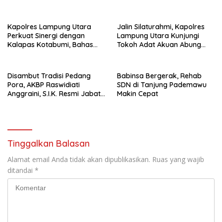
Bawa Sabu
Titik Rawan
Kapolres Lampung Utara
Jalin Silaturahmi, Kapolres
Perkuat Sinergi dengan
Lampung Utara Kunjungi
Kalapas Kotabumi, Bahas
Tokoh Adat Akuan Abung
Pemberantasan Narkoba
Perkuat Sinergi Jaga
dan Pungli
Kamtibma
Disambut Tradisi Pedang
Babinsa Bergerak, Rehab
Pora, AKBP Raswidiati
SDN di Tanjung Pademawu
Anggraini, S.I.K. Resmi Jabat
Makin Cepat
Kapolres Lampung Utara
Tinggalkan Balasan
Alamat email Anda tidak akan dipublikasikan.
Ruas yang wajib
ditandai
*