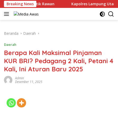
Langsung
 Presisi di Titik Rawan
Breaking News
Kapolres Lampung Utara Perku
ke
konten
Beranda
Daerah
Daerah
Berapa Kali Maksimal Pinjaman
KUR BRI? Pedagang 2 Kali, Petani 4
Kali, Ini Aturan Baru 2025
Admin
Desember 11, 2025