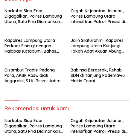
Narkoba Siap Edar
Cegah Kejahatan Jalanan,
Digagalkan, Polres Lampung
Polres Lampung Utara
Utara, Satu Pria Diamankan
Intensifkan Patroli Presisi di
Bawa Sabu
Titik Rawan
Kapolres Lampung Utara
Jalin Silaturahmi, Kapolres
Perkuat Sinergi dengan
Lampung Utara Kunjungi
Kalapas Kotabumi, Bahas
Tokoh Adat Akuan Abung
Pemberantasan Narkoba
Perkuat Sinergi Jaga
dan Pungli
Kamtibma
Disambut Tradisi Pedang
Babinsa Bergerak, Rehab
Pora, AKBP Raswidiati
SDN di Tanjung Pademawu
Anggraini, S.I.K. Resmi Jabat
Makin Cepat
Kapolres Lampung Utara
Rekomendasi untuk kamu
Narkoba Siap Edar
Cegah Kejahatan Jalanan,
Digagalkan, Polres Lampung
Polres Lampung Utara
Utara, Satu Pria Diamankan
Intensifkan Patroli Presisi di