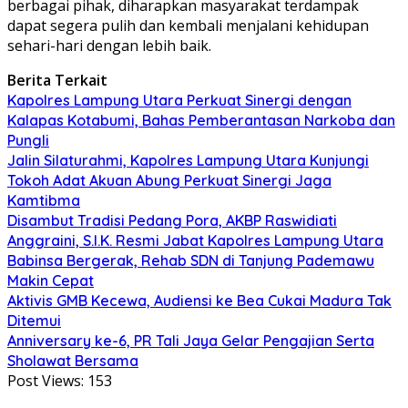
berbagai pihak, diharapkan masyarakat terdampak
dapat segera pulih dan kembali menjalani kehidupan
sehari-hari dengan lebih baik.
Berita Terkait
Kapolres Lampung Utara Perkuat Sinergi dengan
Kalapas Kotabumi, Bahas Pemberantasan Narkoba dan
Pungli
Jalin Silaturahmi, Kapolres Lampung Utara Kunjungi
Tokoh Adat Akuan Abung Perkuat Sinergi Jaga
Kamtibma
Disambut Tradisi Pedang Pora, AKBP Raswidiati
Anggraini, S.I.K. Resmi Jabat Kapolres Lampung Utara
Babinsa Bergerak, Rehab SDN di Tanjung Pademawu
Makin Cepat
Aktivis GMB Kecewa, Audiensi ke Bea Cukai Madura Tak
Ditemui
Anniversary ke-6, PR Tali Jaya Gelar Pengajian Serta
Sholawat Bersama
Post Views:
153