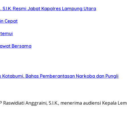
, S.I.K. Resmi Jabat Kapolres Lampung Utara
in Cepat
itemui
olawat Bersama
s Kotabumi, Bahas Pemberantasan Narkoba dan Pungli
aswidiati Anggraini, S.I.K., menerima audiensi Kepala L