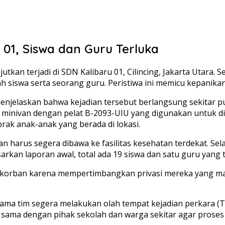
 01, Siswa dan Guru Terluka
jutkan terjadi di SDN Kalibaru 01, Cilincing, Jakarta Utar
 siswa serta seorang guru. Peristiwa ini memicu kepanikan
menjelaskan bahwa kejadian tersebut berlangsung sekitar pu
obil minivan dengan pelat B-2093-UIU yang digunakan untuk 
k anak-anak yang berada di lokasi.
an harus segera dibawa ke fasilitas kesehatan terdekat. Sela
kan laporan awal, total ada 19 siswa dan satu guru yang t
para korban karena mempertimbangkan privasi mereka yang 
ersama tim segera melakukan olah tempat kejadian perkara
a sama dengan pihak sekolah dan warga sekitar agar proses