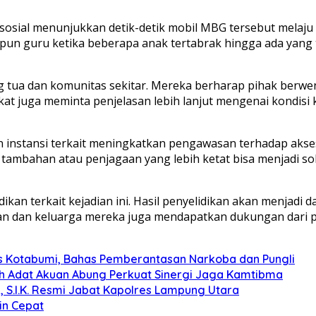
sosial menunjukkan detik-detik mobil MBG tersebut melaju
pun guru ketika beberapa anak tertabrak hingga ada yang t
ng tua dan komunitas sekitar. Mereka berharap pihak ber
akat juga meminta penjelasan lebih lanjut mengenai kondis
instansi terkait meningkatkan pengawasan terhadap akses k
mbahan atau penjagaan yang lebih ketat bisa menjadi solu
dikan terkait kejadian ini. Hasil penyelidikan akan menjadi
rban dan keluarga mereka juga mendapatkan dukungan dari 
s Kotabumi, Bahas Pemberantasan Narkoba dan Pungli
koh Adat Akuan Abung Perkuat Sinergi Jaga Kamtibma
, S.I.K. Resmi Jabat Kapolres Lampung Utara
in Cepat