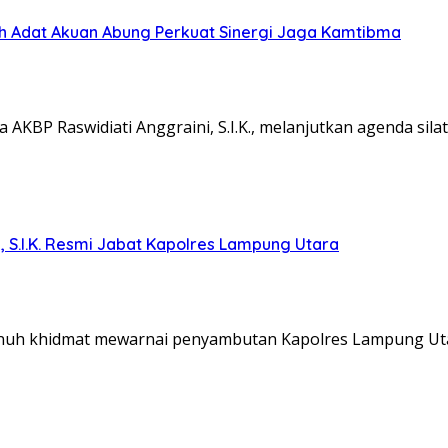
koh Adat Akuan Abung Perkuat Sinergi Jaga Kamtibma
KBP Raswidiati Anggraini, S.I.K., melanjutkan agenda sil
, S.I.K. Resmi Jabat Kapolres Lampung Utara
nuh khidmat mewarnai penyambutan Kapolres Lampung Ut