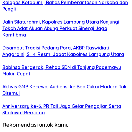
Kalapas Kotabumi, Bahas Pemberantasan Narkoba dan
Pungli
Jalin Silaturahmi, Kapolres Lampung Utara Kunjungi
Tokoh Adat Akuan Abung Perkuat Sinergi Jaga
Kamtibma
Disambut Tradisi Pedang Pora, AKBP Raswidiati
Anggraini, S.I.K. Resmi Jabat Kapolres Lampung Utara
Babinsa Bergerak, Rehab SDN di Tanjung Pademawu
Makin Cepat
Aktivis GMB Kecewa, Audiensi ke Bea Cukai Madura Tak
Ditemui
Anniversary ke-6, PR Tali Jaya Gelar Pengajian Serta
Sholawat Bersama
Rekomendasi untuk kamu