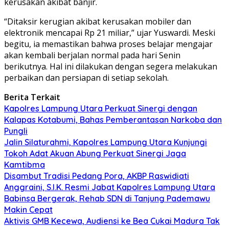
kerusakan akibat banjir.
“Ditaksir kerugian akibat kerusakan mobiler dan
elektronik mencapai Rp 21 miliar,” ujar Yuswardi. Meski
begitu, ia memastikan bahwa proses belajar mengajar
akan kembali berjalan normal pada hari Senin
berikutnya. Hal ini dilakukan dengan segera melakukan
perbaikan dan persiapan di setiap sekolah.
Berita Terkait
Kapolres Lampung Utara Perkuat Sinergi dengan
Kalapas Kotabumi, Bahas Pemberantasan Narkoba dan
Pungli
Jalin Silaturahmi, Kapolres Lampung Utara Kunjungi
Tokoh Adat Akuan Abung Perkuat Sinergi Jaga
Kamtibma
Disambut Tradisi Pedang Pora, AKBP Raswidiati
Anggraini, S.I.K. Resmi Jabat Kapolres Lampung Utara
Babinsa Bergerak, Rehab SDN di Tanjung Pademawu
Makin Cepat
Aktivis GMB Kecewa, Audiensi ke Bea Cukai Madura Tak