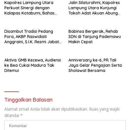
Kapolres Lampung Utara
Jalin Silaturahmi, Kapolres
Perkuat Sinergi dengan
Lampung Utara Kunjungi
Kalapas Kotabumi, Bahas
Tokoh Adat Akuan Abung
Pemberantasan Narkoba
Perkuat Sinergi Jaga
dan Pungli
Kamtibma
Disambut Tradisi Pedang
Babinsa Bergerak, Rehab
Pora, AKBP Raswidiati
SDN di Tanjung Pademawu
Anggraini, S.I.K. Resmi Jabat
Makin Cepat
Kapolres Lampung Utara
Aktivis GMB Kecewa, Audiensi
Anniversary ke-6, PR Tali
ke Bea Cukai Madura Tak
Jaya Gelar Pengajian Serta
Ditemui
Sholawat Bersama
Tinggalkan Balasan
Alamat email Anda tidak akan dipublikasikan.
Ruas yang wajib
ditandai
*