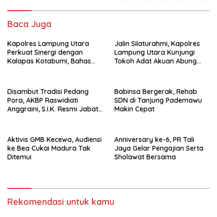
Baca Juga
Kapolres Lampung Utara
Jalin Silaturahmi, Kapolres
Perkuat Sinergi dengan
Lampung Utara Kunjungi
Kalapas Kotabumi, Bahas
Tokoh Adat Akuan Abung
Pemberantasan Narkoba
Perkuat Sinergi Jaga
dan Pungli
Kamtibma
Disambut Tradisi Pedang
Babinsa Bergerak, Rehab
Pora, AKBP Raswidiati
SDN di Tanjung Pademawu
Anggraini, S.I.K. Resmi Jabat
Makin Cepat
Kapolres Lampung Utara
Aktivis GMB Kecewa, Audiensi
Anniversary ke-6, PR Tali
ke Bea Cukai Madura Tak
Jaya Gelar Pengajian Serta
Ditemui
Sholawat Bersama
Rekomendasi untuk kamu