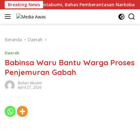
Langsung
engan Kalapas Kotabumi, Bahas Pemberantasan Narkoba dan Pu
Breaking News
ke
konten
Beranda
Daerah
Daerah
Babinsa Waru Bantu Warga Proses
Penjemuran Gabah
Buhari Muslim
April 27, 2026