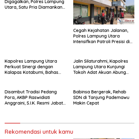
Digagalkan, Polres Lampung
Utara, Satu Pria Diamankan
Bawa Sabu
Cegah Kejahatan Jalanan,
Polres Lampung Utara
Intensifkan Patroli Presisi di
Titik Rawan
Kapolres Lampung Utara
Jalin Silaturahmi, Kapolres
Perkuat Sinergi dengan
Lampung Utara Kunjungi
Kalapas Kotabumi, Bahas
Tokoh Adat Akuan Abung
Pemberantasan Narkoba
Perkuat Sinergi Jaga
dan Pungli
Kamtibma
Disambut Tradisi Pedang
Babinsa Bergerak, Rehab
Pora, AKBP Raswidiati
SDN di Tanjung Pademawu
Anggraini, S.I.K. Resmi Jabat
Makin Cepat
Kapolres Lampung Utara
Rekomendasi untuk kamu