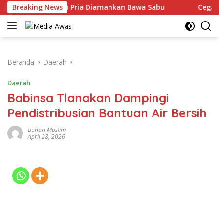
Langsung
pung Utara, Satu Pria Diamankan Bawa Sabu
Breaking News
Cegah Keja
ke
konten
Beranda
Daerah
Daerah
Babinsa Tlanakan Dampingi
Pendistribusian Bantuan Air Bersih
Buhari Muslim
April 28, 2026