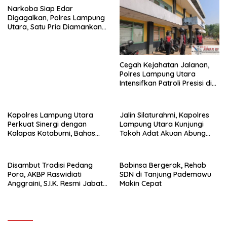
Narkoba Siap Edar
Digagalkan, Polres Lampung
Utara, Satu Pria Diamankan
Bawa Sabu
Cegah Kejahatan Jalanan,
Polres Lampung Utara
Intensifkan Patroli Presisi di
Titik Rawan
Kapolres Lampung Utara
Jalin Silaturahmi, Kapolres
Perkuat Sinergi dengan
Lampung Utara Kunjungi
Kalapas Kotabumi, Bahas
Tokoh Adat Akuan Abung
Pemberantasan Narkoba
Perkuat Sinergi Jaga
dan Pungli
Kamtibma
Disambut Tradisi Pedang
Babinsa Bergerak, Rehab
Pora, AKBP Raswidiati
SDN di Tanjung Pademawu
Anggraini, S.I.K. Resmi Jabat
Makin Cepat
Kapolres Lampung Utara