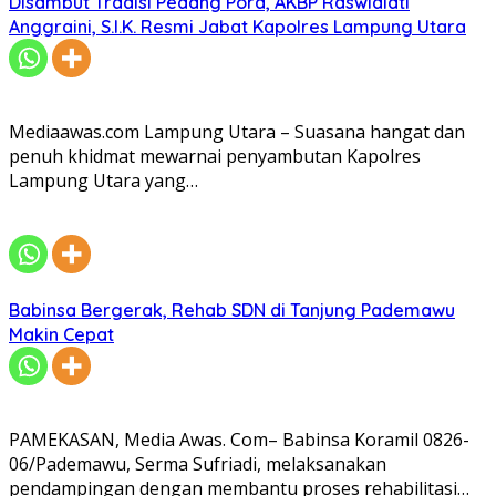
Disambut Tradisi Pedang Pora, AKBP Raswidiati
Anggraini, S.I.K. Resmi Jabat Kapolres Lampung Utara
Mediaawas.com Lampung Utara – Suasana hangat dan
penuh khidmat mewarnai penyambutan Kapolres
Lampung Utara yang…
Babinsa Bergerak, Rehab SDN di Tanjung Pademawu
Makin Cepat
PAMEKASAN, Media Awas. Com– Babinsa Koramil 0826-
06/Pademawu, Serma Sufriadi, melaksanakan
pendampingan dengan membantu proses rehabilitasi…