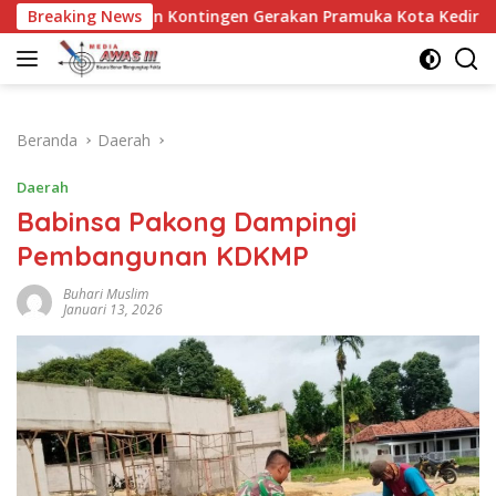
Langsung
san Kontingen Gerakan Pramuka Kota Kediri yang akan mengikut
Breaking News
ke
konten
Beranda
Daerah
Daerah
Babinsa Pakong Dampingi
Pembangunan KDKMP
Buhari Muslim
Januari 13, 2026