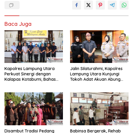
Baca Juga
Kapolres Lampung Utara
Jalin Silaturahmi, Kapolres
Perkuat Sinergi dengan
Lampung Utara Kunjungi
Kalapas Kotabumi, Bahas
Tokoh Adat Akuan Abung
Pemberantasan Narkoba
Perkuat Sinergi Jaga
dan Pungli
Kamtibma
Disambut Tradisi Pedang
Babinsa Bergerak, Rehab