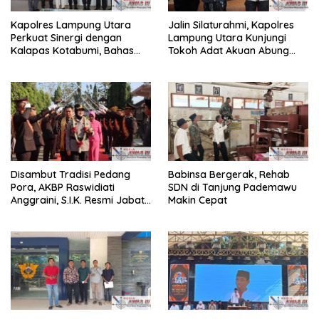
Kapolres Lampung Utara
Jalin Silaturahmi, Kapolres
Perkuat Sinergi dengan
Lampung Utara Kunjungi
Kalapas Kotabumi, Bahas
Tokoh Adat Akuan Abung
Pemberantasan Narkoba
Perkuat Sinergi Jaga
dan Pungli
Kamtibma
Disambut Tradisi Pedang
Babinsa Bergerak, Rehab
Pora, AKBP Raswidiati
SDN di Tanjung Pademawu
Anggraini, S.I.K. Resmi Jabat
Makin Cepat
Kapolres Lampung Utara