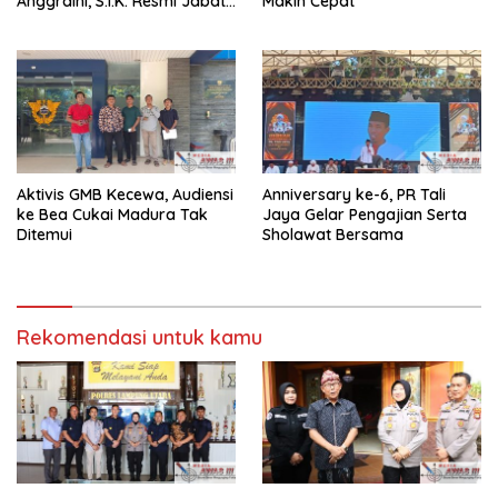
Anggraini, S.I.K. Resmi Jabat
Makin Cepat
Kapolres Lampung Utara
Aktivis GMB Kecewa, Audiensi
Anniversary ke-6, PR Tali
ke Bea Cukai Madura Tak
Jaya Gelar Pengajian Serta
Ditemui
Sholawat Bersama
Rekomendasi untuk kamu