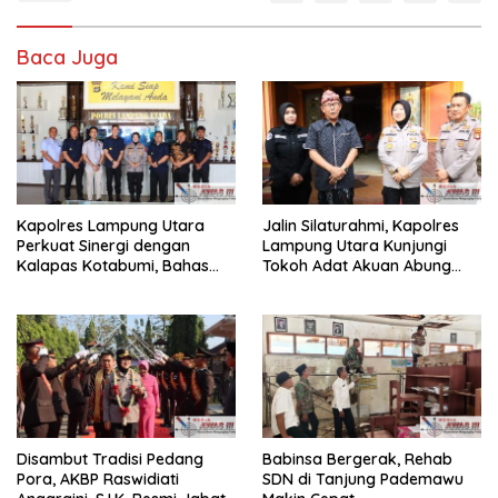
Baca Juga
Kapolres Lampung Utara
Jalin Silaturahmi, Kapolres
Perkuat Sinergi dengan
Lampung Utara Kunjungi
Kalapas Kotabumi, Bahas
Tokoh Adat Akuan Abung
Pemberantasan Narkoba
Perkuat Sinergi Jaga
dan Pungli
Kamtibma
Disambut Tradisi Pedang
Babinsa Bergerak, Rehab
Pora, AKBP Raswidiati
SDN di Tanjung Pademawu