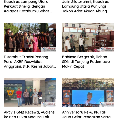
Kapolres Lampung Utara
Jalin Silaturahmi, Kapolres
Perkuat Sinergi dengan
Lampung Utara Kunjungi
Kalapas Kotabumi, Bahas
Tokoh Adat Akuan Abung
Pemberantasan Narkoba
Perkuat Sinergi Jaga
dan Pungli
Kamtibma
Disambut Tradisi Pedang
Babinsa Bergerak, Rehab
Pora, AKBP Raswidiati
SDN di Tanjung Pademawu
Anggraini, S.I.K. Resmi Jabat
Makin Cepat
Kapolres Lampung Utara
Aktivis GMB Kecewa, Audiensi
Anniversary ke-6, PR Tali
ke Bea Cukai Madura Tak
Jaya Gelar Pengajian Serta