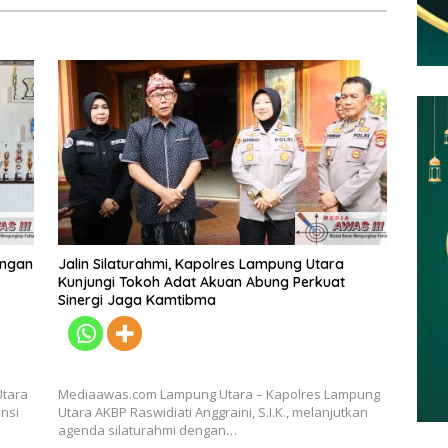
engan
Jalin Silaturahmi, Kapolres Lampung Utara
Kunjungi Tokoh Adat Akuan Abung Perkuat
Sinergi Jaga Kamtibma
Utara
Mediaawas.com Lampung Utara – Kapolres Lampung
ensi
Utara AKBP Raswidiati Anggraini, S.I.K., melanjutkan
agenda silaturahmi dengan…