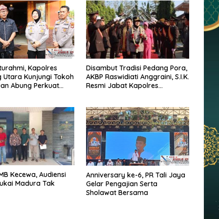
Disambut Tradisi Pedang Pora,
aturahmi, Kapolres
AKBP Raswidiati Anggraini, S.I.K.
 Utara Kunjungi Tokoh
Resmi Jabat Kapolres
uan Abung Perkuat
Lampung Utara
Jaga Kamtibma
GMB Kecewa, Audiensi
Anniversary ke-6, PR Tali Jaya
ukai Madura Tak
Gelar Pengajian Serta
Sholawat Bersama