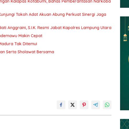
dengan Kalapas Kotabumi, Bahas Pemberantasan Narkoba
 Kunjungi Tokoh Adat Akuan Abung Perkuat Sinergi Jaga
ati Anggraini, S.I.K. Resmi Jabat Kapolres Lampung Utara
Pademawu Makin Cepat
 Madura Tak Ditemui
jian Serta Sholawat Bersama