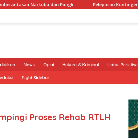
ngli
Pelepasan Kontingen Gerakan Pramuka Kota Kediri
didikan
News
Opini
Hukum & Kriminal
Lintas Peristiw
edaksi
Right Sidebar
mpingi Proses Rehab RTLH