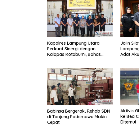
Kapolres Lampung Utara
Jalin Sil
Perkuat Sinergi dengan
Lampung
Kalapas Kotabumi, Bahas
Adat Ak
Pemberantasan Narkoba dan
Sinergi 
Pungli
Aktivis 
Babinsa Bergerak, Rehab SDN
ke Bea C
di Tanjung Pademawu Makin
Ditemui
Cepat