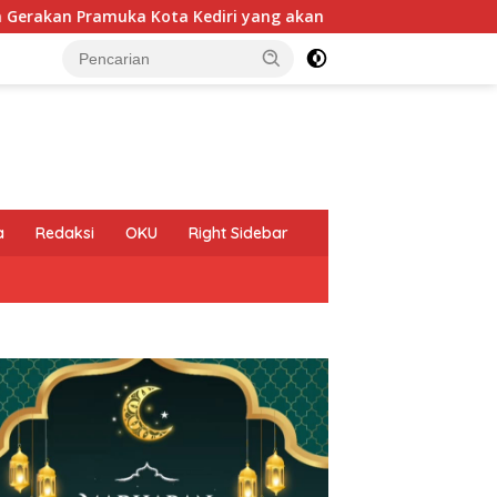
 yang akan mengikuti Jambore Nasional (Jamnas) XII Tahun 202
a
Redaksi
OKU
Right Sidebar