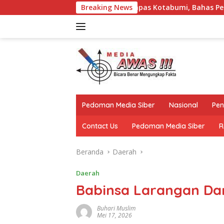
Langsung
engan Kalapas Kotabumi, Bahas Pemberantasan Narkoba dan Pu
Breaking News
ke
konten
Pedoman Media Siber
Nasional
Pen
Contact Us
Pedoman Media Siber
R
Beranda
Daerah
Daerah
Babinsa Larangan Da
Buhari Muslim
Mei 17, 2026