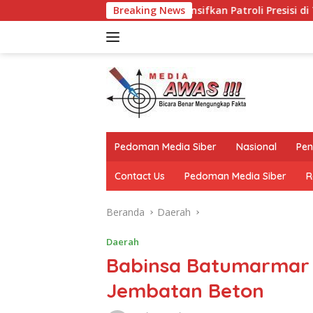
Langsung
ra Intensifkan Patroli Presisi di Titik Rawan
Breaking News
Kapolres
ke
konten
Pedoman Media Siber
Nasional
Pen
Contact Us
Pedoman Media Siber
R
Beranda
Daerah
Daerah
Babinsa Batumarmar
Jembatan Beton