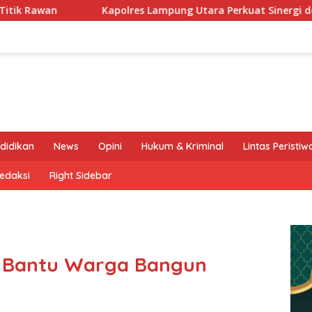
 Lampung Utara Perkuat Sinergi dengan Kalapas Kotabumi, Ba
didikan
News
Opini
Hukum & Kriminal
Lintas Peristiw
edaksi
Right Sidebar
 Bantu Warga Bangun