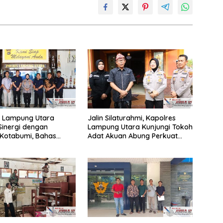
s Lampung Utara
Jalin Silaturahmi, Kapolres
Sinergi dengan
Lampung Utara Kunjungi Tokoh
Kotabumi, Bahas
Adat Akuan Abung Perkuat
ntasan Narkoba dan
Sinergi Jaga Kamtibma