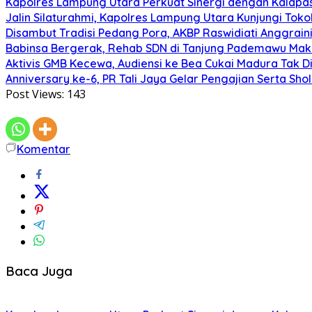
Kapolres Lampung Utara Perkuat Sinergi dengan Kalapa
Jalin Silaturahmi, Kapolres Lampung Utara Kunjungi To
Disambut Tradisi Pedang Pora, AKBP Raswidiati Anggraini
Babinsa Bergerak, Rehab SDN di Tanjung Pademawu Mak
Aktivis GMB Kecewa, Audiensi ke Bea Cukai Madura Tak D
Anniversary ke-6, PR Tali Jaya Gelar Pengajian Serta Sh
Post Views:
143
Komentar
Baca Juga