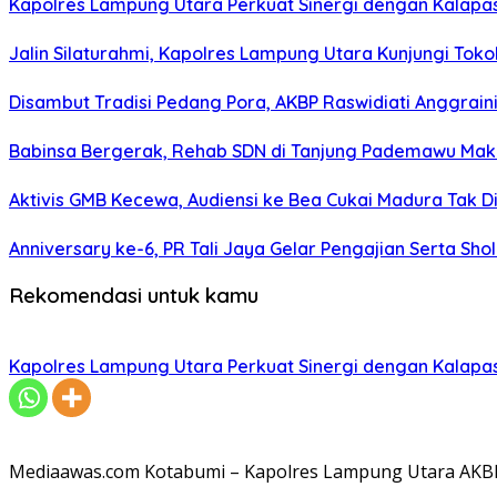
Kapolres Lampung Utara Perkuat Sinergi dengan Kalapa
Jalin Silaturahmi, Kapolres Lampung Utara Kunjungi To
Disambut Tradisi Pedang Pora, AKBP Raswidiati Anggraini
Babinsa Bergerak, Rehab SDN di Tanjung Pademawu Mak
Aktivis GMB Kecewa, Audiensi ke Bea Cukai Madura Tak D
Anniversary ke-6, PR Tali Jaya Gelar Pengajian Serta Sh
Rekomendasi untuk kamu
Kapolres Lampung Utara Perkuat Sinergi dengan Kalapa
Mediaawas.com Kotabumi – Kapolres Lampung Utara AKBP R