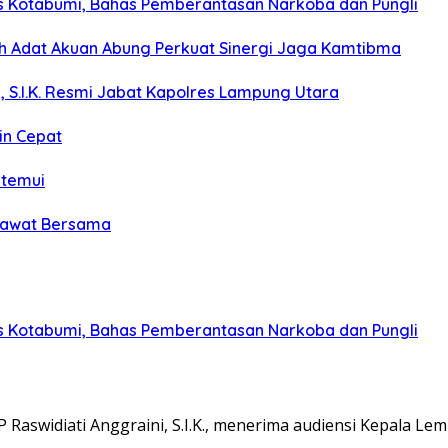
s Kotabumi, Bahas Pemberantasan Narkoba dan Pungli
koh Adat Akuan Abung Perkuat Sinergi Jaga Kamtibma
, S.I.K. Resmi Jabat Kapolres Lampung Utara
in Cepat
itemui
olawat Bersama
s Kotabumi, Bahas Pemberantasan Narkoba dan Pungli
aswidiati Anggraini, S.I.K., menerima audiensi Kepala L