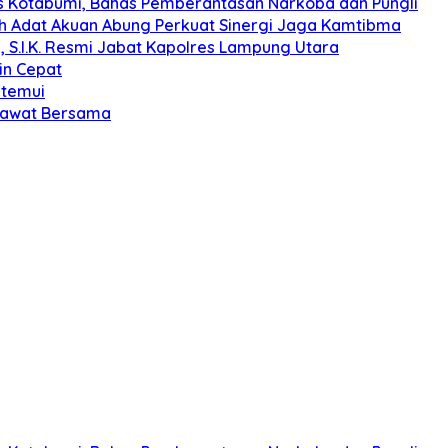
s Kotabumi, Bahas Pemberantasan Narkoba dan Pungli
koh Adat Akuan Abung Perkuat Sinergi Jaga Kamtibma
, S.I.K. Resmi Jabat Kapolres Lampung Utara
in Cepat
itemui
olawat Bersama