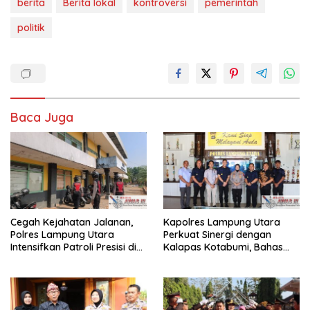
berita
Berita lokal
kontroversi
pemerintah
politik
Baca Juga
Cegah Kejahatan Jalanan,
Kapolres Lampung Utara
Polres Lampung Utara
Perkuat Sinergi dengan
Intensifkan Patroli Presisi di
Kalapas Kotabumi, Bahas
Titik Rawan
Pemberantasan Narkoba
dan Pungli