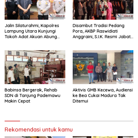
Jalin Silaturahmi, Kapolres
Disambut Tradisi Pedang
Lampung Utara Kunjungi
Pora, AKBP Raswidiati
Tokoh Adat Akuan Abung
Anggraini, S.I.K. Resmi Jabat
Perkuat Sinergi Jaga
Kapolres Lampung Utara
Kamtibma
Babinsa Bergerak, Rehab
Aktivis GMB Kecewa, Audiensi
SDN di Tanjung Pademawu
ke Bea Cukai Madura Tak
Makin Cepat
Ditemui
Rekomendasi untuk kamu