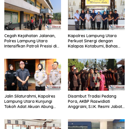
Cegah Kejahatan Jalanan,
Kapolres Lampung Utara
Polres Lampung Utara
Perkuat Sinergi dengan
Intensifkan Patroli Presisi di
Kalapas Kotabumi, Bahas
Titik Rawan
Pemberantasan Narkoba
dan Pungli
Jalin Silaturahmi, Kapolres
Disambut Tradisi Pedang
Lampung Utara Kunjungi
Pora, AKBP Raswidiati
Tokoh Adat Akuan Abung
Anggraini, S.I.K. Resmi Jabat
Perkuat Sinergi Jaga
Kapolres Lampung Utara
Kamtibma