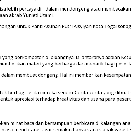
 bisa lebih percaya diri dalam mendongeng atau membacaka
paan akrab Yunieti Utami.
angan untuk Panti Asuhan Putri Aisyiyah Kota Tegal sebaga
i yang berkompeten di bidangnya. Di antaranya adalah Ketu
 memberikan materi yang berharga dan menarik bagi pesert
gsung dalam membuat dongeng. Hal ini memberikan kesempa
uk berbagi cerita mereka sendiri. Cerita-cerita yang dibua
bentuk apresiasi terhadap kreativitas dan usaha para pesert
rapkan minat baca dan kemampuan berbicara di kalangan a
 masa mendatang, agar semakin banyak anak-anak yang ter