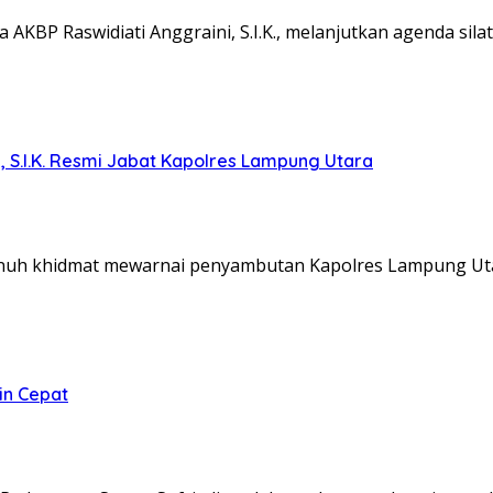
KBP Raswidiati Anggraini, S.I.K., melanjutkan agenda sil
, S.I.K. Resmi Jabat Kapolres Lampung Utara
nuh khidmat mewarnai penyambutan Kapolres Lampung Ut
in Cepat