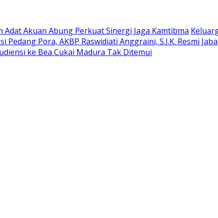
oh Adat Akuan Abung Perkuat Sinergi Jaga Kamtibma
Keluar
si Pedang Pora, AKBP Raswidiati Anggraini, S.I.K. Resmi Ja
udiensi ke Bea Cukai Madura Tak Ditemui