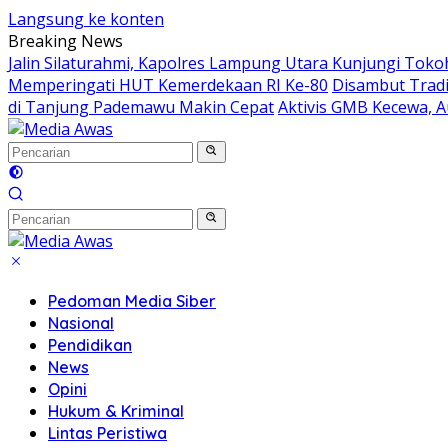
Langsung ke konten
Breaking News
Jalin Silaturahmi, Kapolres Lampung Utara Kunjungi Tok
Memperingati HUT Kemerdekaan RI Ke-80
Disambut Tradi
di Tanjung Pademawu Makin Cepat
Aktivis GMB Kecewa, A
Pedoman Media Siber
Nasional
Pendidikan
News
Opini
Hukum & Kriminal
Lintas Peristiwa