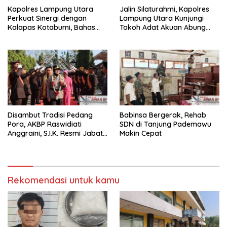
Kapolres Lampung Utara
Jalin Silaturahmi, Kapolres
Perkuat Sinergi dengan
Lampung Utara Kunjungi
Kalapas Kotabumi, Bahas
Tokoh Adat Akuan Abung
Pemberantasan Narkoba
Perkuat Sinergi Jaga
dan Pungli
Kamtibma
Disambut Tradisi Pedang
Babinsa Bergerak, Rehab
Pora, AKBP Raswidiati
SDN di Tanjung Pademawu
Anggraini, S.I.K. Resmi Jabat
Makin Cepat
Kapolres Lampung Utara
Rekomendasi untuk kamu