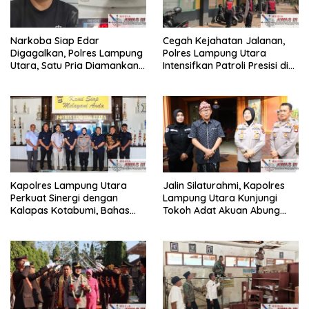
Narkoba Siap Edar
Cegah Kejahatan Jalanan,
Digagalkan, Polres Lampung
Polres Lampung Utara
Utara, Satu Pria Diamankan
Intensifkan Patroli Presisi di
Bawa Sabu
Titik Rawan
Kapolres Lampung Utara
Jalin Silaturahmi, Kapolres
Perkuat Sinergi dengan
Lampung Utara Kunjungi
Kalapas Kotabumi, Bahas
Tokoh Adat Akuan Abung
Pemberantasan Narkoba
Perkuat Sinergi Jaga
dan Pungli
Kamtibma