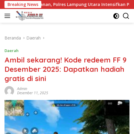
Langsung
nan, Polres Lampung Utara Intensifkan Patroli Presisi di Titik
Breaking News
ke
konten
Beranda
Daerah
Daerah
Ambil sekarang! Kode redeem FF 9
Desember 2025: Dapatkan hadiah
gratis di sini
Admin
Desember 11, 2025