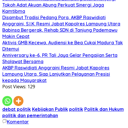
Tokoh Adat Akuan Abung Perkuat Sinergi Jaga
Kamtibma
Disambut Tradisi Pedang Pora, AKBP Raswidiati
Anggraini, S.I.K. Resmi Jabat Kapolres Lampung Utara
Babinsa Bergerak, Rehab SDN di Tanjung Pademawu
Makin Cepat
Aktivis GMB Kecewa, Audiensi ke Bea Cukai Madura Tak
Ditemui
Anniversary ke-6, PR Tali Jaya Gelar Pengajian Serta
Sholawat Bersama
AKBP Raswidiati Anggraini Resmi Jabat Kapolres
Lampung Utara, Siap Lanjutkan Pelayanan Presisi
kepada Masyarakat
Post Views:
129
debat politik
Kebijakan Publik
politik
Politik dan Hukum
politik dan pemerintahan
Komentar