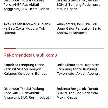
Disambut Tradisi Pedang
Babinsa Bergerak, Rehab
Pora, AKBP Raswidiati
SDN di Tanjung Pademawu
Anggraini, S.I.K. Resmi Jabat
Makin Cepat
Kapolres Lampung Utara
Aktivis GMB Kecewa, Audiensi
Anniversary ke-6, PR Tali
ke Bea Cukai Madura Tak
Jaya Gelar Pengajian Serta
Ditemui
Sholawat Bersama
Rekomendasi untuk kamu
Kapolres Lampung Utara
Jalin Silaturahmi, Kapolres
Perkuat Sinergi dengan
Lampung Utara Kunjungi
Kalapas Kotabumi, Bahas
Tokoh Adat Akuan Abung
Pemberantasan Narkoba
Perkuat Sinergi Jaga
dan Pungli
Kamtibma
Disambut Tradisi Pedang
Babinsa Bergerak, Rehab
Pora, AKBP Raswidiati
SDN di Tanjung Pademawu
Anggraini, S.I.K. Resmi Jabat
Makin Cepat
Kapolres Lampung Utara