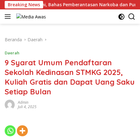
Langsung
s Kotabumi, Bahas Pemberantasan Narkoba dan Pungli
Breaking News
ke
konten
Beranda
Daerah
Daerah
9 Syarat Umum Pendaftaran
Sekolah Kedinasan STMKG 2025,
Kuliah Gratis dan Dapat Uang Saku
Setiap Bulan
Admin
Juli 4, 2025