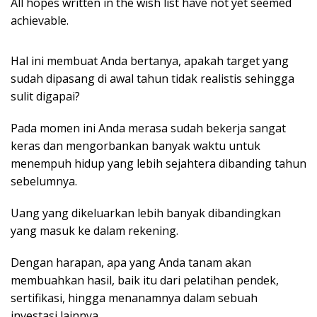
All hopes written in the wish list have not yet seemed
achievable.
Hal ini membuat Anda bertanya, apakah target yang
sudah dipasang di awal tahun tidak realistis sehingga
sulit digapai?
Pada momen ini Anda merasa sudah bekerja sangat
keras dan mengorbankan banyak waktu untuk
menempuh hidup yang lebih sejahtera dibanding tahun
sebelumnya.
Uang yang dikeluarkan lebih banyak dibandingkan
yang masuk ke dalam rekening.
Dengan harapan, apa yang Anda tanam akan
membuahkan hasil, baik itu dari pelatihan pendek,
sertifikasi, hingga menanamnya dalam sebuah
investasi lainnya.