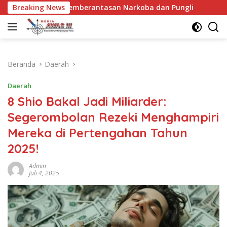
Langsung
antasan Narkoba dan Pungli
Breaking News
Pelepasan Kontingen Gerak
ke
konten
Beranda
Daerah
Daerah
8 Shio Bakal Jadi Miliarder:
Segerombolan Rezeki Menghampiri
Mereka di Pertengahan Tahun
2025!
Admin
Juli 4, 2025