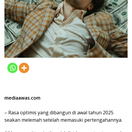
mediaawas.com
– Rasa optimis yang dibangun di awal tahun 2025
seakan melemah setelah memasuki pertengahannya.