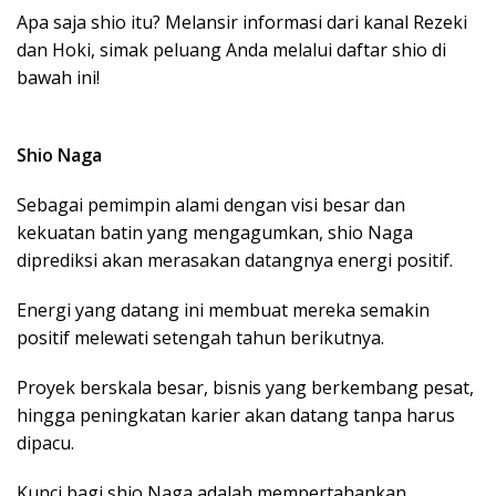
Apa saja shio itu? Melansir informasi dari kanal Rezeki
dan Hoki, simak peluang Anda melalui daftar shio di
bawah ini!
Shio Naga
Sebagai pemimpin alami dengan visi besar dan
kekuatan batin yang mengagumkan, shio Naga
diprediksi akan merasakan datangnya energi positif.
Energi yang datang ini membuat mereka semakin
positif melewati setengah tahun berikutnya.
Proyek berskala besar, bisnis yang berkembang pesat,
hingga peningkatan karier akan datang tanpa harus
dipacu.
Kunci bagi shio Naga adalah mempertahankan