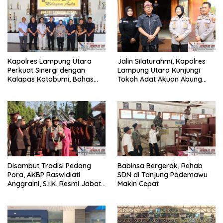
Kapolres Lampung Utara
Jalin Silaturahmi, Kapolres
Perkuat Sinergi dengan
Lampung Utara Kunjungi
Kalapas Kotabumi, Bahas
Tokoh Adat Akuan Abung
Pemberantasan Narkoba
Perkuat Sinergi Jaga
dan Pungli
Kamtibma
Disambut Tradisi Pedang
Babinsa Bergerak, Rehab
Pora, AKBP Raswidiati
SDN di Tanjung Pademawu
Anggraini, S.I.K. Resmi Jabat
Makin Cepat
Kapolres Lampung Utara