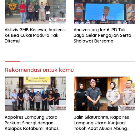
Aktivis GMB Kecewa, Audiensi
Anniversary ke-6, PR Tali
ke Bea Cukai Madura Tak
Jaya Gelar Pengajian Serta
Ditemui
Sholawat Bersama
Rekomendasi untuk kamu
Kapolres Lampung Utara
Jalin Silaturahmi, Kapolres
Perkuat Sinergi dengan
Lampung Utara Kunjungi
Kalapas Kotabumi, Bahas
Tokoh Adat Akuan Abung
Pemberantasan Narkoba
Perkuat Sinergi Jaga
dan Pungli
Kamtibma