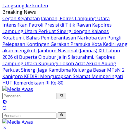
Langsung ke konten
Breaking News
Cegah Kejahatan Jalanan, Polres Lampung Utara
Intensifkan Patroli Presisi di Titik Rawan
Kapolres
Lampung Utara Perkuat Sinergi dengan Kalapas
Kotabumi, Bahas Pemberantasan Narkoba dan Pungli
Pelepasan Kontingen Gerakan Pramuka Kota Kediri yang
akan mengikuti Jambore Nasional (Jamnas) XII Tahun
2026 di Buperta Cibubur
Jalin Silaturahmi, Kapolres
Lampung Utara Kunjungi Tokoh Adat Akuan Abung
Perkuat Sinergi Jaga Kamtibma
Keluarga Besar MTsN 2
Kanigoro KEDIRI Mengucapkan Selamat Memperingati
HUT Kemerdekaan RI Ke-80