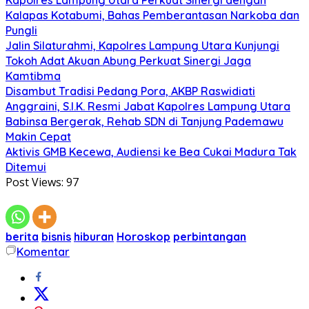
Kalapas Kotabumi, Bahas Pemberantasan Narkoba dan
Pungli
Jalin Silaturahmi, Kapolres Lampung Utara Kunjungi
Tokoh Adat Akuan Abung Perkuat Sinergi Jaga
Kamtibma
Disambut Tradisi Pedang Pora, AKBP Raswidiati
Anggraini, S.I.K. Resmi Jabat Kapolres Lampung Utara
Babinsa Bergerak, Rehab SDN di Tanjung Pademawu
Makin Cepat
Aktivis GMB Kecewa, Audiensi ke Bea Cukai Madura Tak
Ditemui
Post Views:
97
berita
bisnis
hiburan
Horoskop
perbintangan
Komentar