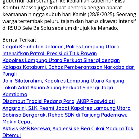
gubernur dan serangan ke kediaman Gubernur Elisa
Kambu. Massa juga terlibat bentrok dengan aparat
keamanan hingga subuh hari Kamis (28/8/2025). Seorang
warga tertembak peluru tajam dan harus dirawat intensif
di RSUD Sele Be Solu sebelum dirujuk ke Manado.
Berita Terkait
Cegah Kejahatan Jalanan, Polres Lampung Utara
Intensifkan Patroli Presisi di Titik Rawan
Kapolres Lampung Utara Perkuat Sinergi dengan
Kalapas Kotabumi, Bahas Pemberantasan Narkoba dan
Pungli
Jalin Silaturahmi, Kapolres Lampung Utara Kunjungi
Tokoh Adat Akuan Abung Perkuat Sinergi Jaga
Kamtibma
Disambut Tradisi Pedang Pora, AKBP Raswidiati
Anggraini, S.I.K. Resmi Jabat Kapolres Lampung Utara
Babinsa Bergerak, Rehab SDN di Tanjung Pademawu
Makin Cepat
Aktivis GMB Kecewa, Audiensi ke Bea Cukai Madura Tak
Ditemui