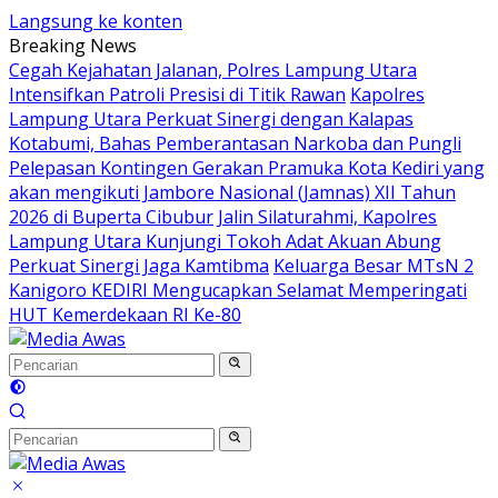
Langsung ke konten
Breaking News
Cegah Kejahatan Jalanan, Polres Lampung Utara
Intensifkan Patroli Presisi di Titik Rawan
Kapolres
Lampung Utara Perkuat Sinergi dengan Kalapas
Kotabumi, Bahas Pemberantasan Narkoba dan Pungli
Pelepasan Kontingen Gerakan Pramuka Kota Kediri yang
akan mengikuti Jambore Nasional (Jamnas) XII Tahun
2026 di Buperta Cibubur
Jalin Silaturahmi, Kapolres
Lampung Utara Kunjungi Tokoh Adat Akuan Abung
Perkuat Sinergi Jaga Kamtibma
Keluarga Besar MTsN 2
Kanigoro KEDIRI Mengucapkan Selamat Memperingati
HUT Kemerdekaan RI Ke-80