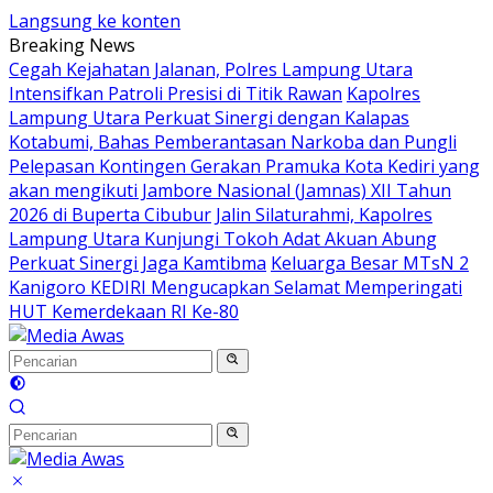
Langsung ke konten
Breaking News
Cegah Kejahatan Jalanan, Polres Lampung Utara
Intensifkan Patroli Presisi di Titik Rawan
Kapolres
Lampung Utara Perkuat Sinergi dengan Kalapas
Kotabumi, Bahas Pemberantasan Narkoba dan Pungli
Pelepasan Kontingen Gerakan Pramuka Kota Kediri yang
akan mengikuti Jambore Nasional (Jamnas) XII Tahun
2026 di Buperta Cibubur
Jalin Silaturahmi, Kapolres
Lampung Utara Kunjungi Tokoh Adat Akuan Abung
Perkuat Sinergi Jaga Kamtibma
Keluarga Besar MTsN 2
Kanigoro KEDIRI Mengucapkan Selamat Memperingati
HUT Kemerdekaan RI Ke-80