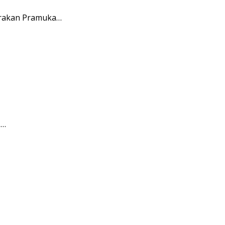
erakan Pramuka…
I…